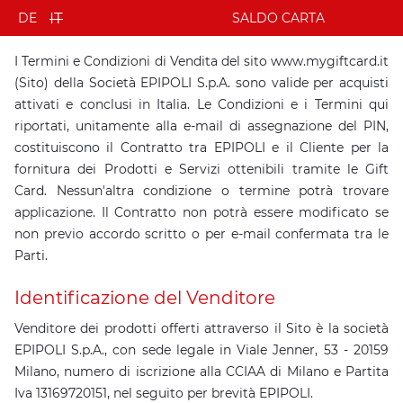
Termini e condizioni
IT
SALDO CARTA
DE
I Termini e Condizioni di Vendita del sito www.mygiftcard.it
(Sito) della Società EPIPOLI S.p.A. sono valide per acquisti
attivati e conclusi in Italia. Le Condizioni e i Termini qui
riportati, unitamente alla e-mail di assegnazione del PIN,
costituiscono il Contratto tra EPIPOLI e il Cliente per la
fornitura dei Prodotti e Servizi ottenibili tramite le Gift
Card. Nessun'altra condizione o termine potrà trovare
applicazione. Il Contratto non potrà essere modificato se
non previo accordo scritto o per e-mail confermata tra le
Parti.
Identificazione del Venditore
Venditore dei prodotti offerti attraverso il Sito è la società
EPIPOLI S.p.A., con sede legale in Viale Jenner, 53 - 20159
Milano, numero di iscrizione alla CCIAA di Milano e Partita
Iva 13169720151, nel seguito per brevità EPIPOLI.